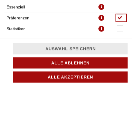
Essenziell
Präferenzen
TÜRKISCHE PIZZA
Statistiken
AUSWAHL SPEICHERN
TÜRKISCHE PIZZA
mit gemischtem Salat, Fleisch
ALLE ABLEHNEN
und Sauce
ALLE AKZEPTIEREN
JETZT BESTELLEN
TÜRKISCHE PIZZA MIT HIRTENKÄSE
mit gemischtem Salat, Fleisch,