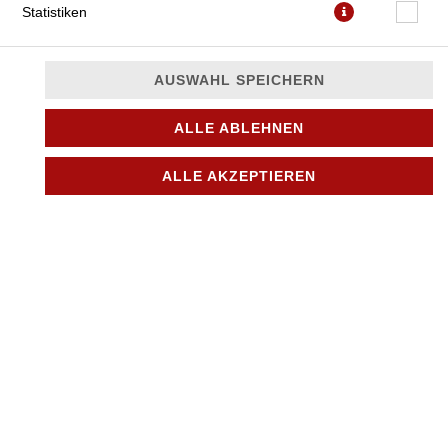
Statistiken
AUSWAHL SPEICHERN
ALLE ABLEHNEN
inkl. 1 Dips nach Wahl
ALLE AKZEPTIEREN
JETZT BESTELLEN
© 2026
City Pizza & Döner in Bönningstedt
Impressum
Datenschutz
Datenschutzeinstellungen
Barrierefreiheit
AGB
Lieferdienstsoftware und Webshop von
SIDES