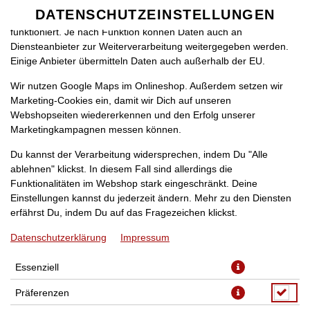
zu betreiben. Technisch essenzielle Cookies werden zwingend
DATENSCHUTZEINSTELLUNGEN
SPRACHE ÄNDERN
benötigt, damit bei Deinem Besuch unseres Webshops auch alles
DE
funktioniert. Je nach Funktion können Daten auch an
Diensteanbieter zur Weiterverarbeitung weitergegeben werden.
Einige Anbieter übermitteln Daten auch außerhalb der EU.
Wir nutzen Google Maps im Onlineshop. Außerdem setzen wir
Marketing-Cookies ein, damit wir Dich auf unseren
Webshopseiten wiedererkennen und den Erfolg unserer
Marketingkampagnen messen können.
CHILI CHEESE NUGGETS (12
Du kannst der Verarbeitung widersprechen, indem Du "Alle
STÜCK)
ablehnen" klickst. In diesem Fall sind allerdings die
Funktionalitäten im Webshop stark eingeschränkt. Deine
Einstellungen kannst du jederzeit ändern. Mehr zu den Diensten
erfährst Du, indem Du auf das Fragezeichen klickst.
Datenschutzerklärung
Impressum
Essenziell
Präferenzen