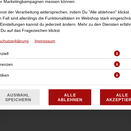
er Marketingkampagnen messen können.
nst der Verarbeitung widersprechen, indem Du "Alle ablehnen" klickst.
 Fall sind allerdings die Funktionalitäten im Webshop stark eingeschrä
Einstellungen kannst du jederzeit ändern. Mehr zu den Diensten erfähr
Du auf das Fragezeichen klickst.
schutzerklärung
Impressum
10 Stück, inkl. 1x Dip nach Wahl
ziell
JETZT BESTELLEN
erenzen
stiken
AUSWAHL
ALLE
ALLE
SPEICHERN
ABLEHNEN
AKZEPTIE