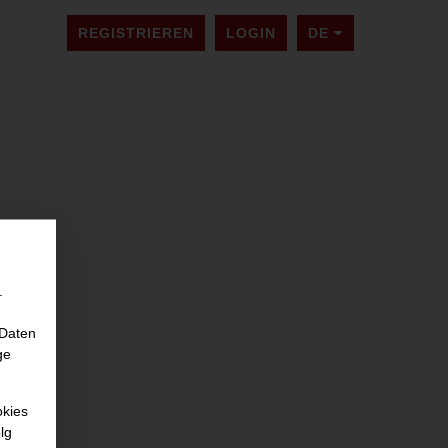
SPRACHE ÄNDER
REGISTRIEREN
LOGIN
DE
.
 Daten
ge
okies
lg