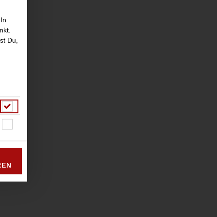
 In
nkt.
st Du,
REN