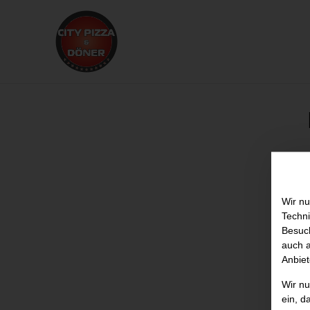
Wir nu
Techni
Besuch
auch a
Anbiet
Wir n
ein, d