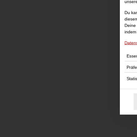
unser
Du kan
diesem
Deine 
indem 
Daten
Essen
Präf
Stati