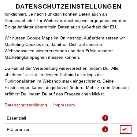
zu betreiben. Technisch essenzielle Cookies werden zwingend
DATENSCHUTZEINSTELLUNGEN
SPRACHE ÄNDERN
benötigt, damit bei Deinem Besuch unseres Webshops auch alles
DE
funktioniert. Je nach Funktion können Daten auch an
Diensteanbieter zur Weiterverarbeitung weitergegeben werden.
Einige Anbieter übermitteln Daten auch außerhalb der EU.
Wir nutzen Google Maps im Onlineshop. Außerdem setzen wir
Marketing-Cookies ein, damit wir Dich auf unseren
Webshopseiten wiedererkennen und den Erfolg unserer
Marketingkampagnen messen können.
CHICKEN POTATO
Du kannst der Verarbeitung widersprechen, indem Du "Alle
ablehnen" klickst. In diesem Fall sind allerdings die
Funktionalitäten im Webshop stark eingeschränkt. Deine
Einstellungen kannst du jederzeit ändern. Mehr zu den Diensten
erfährst Du, indem Du auf das Fragezeichen klickst.
Datenschutzerklärung
Impressum
Essenziell
Präferenzen