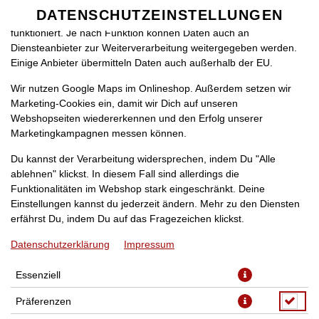
zu betreiben. Technisch essenzielle Cookies werden zwingend
DATENSCHUTZEINSTELLUNGEN
SPRACHE ÄNDERN
benötigt, damit bei Deinem Besuch unseres Webshops auch alles
DE
funktioniert. Je nach Funktion können Daten auch an
Diensteanbieter zur Weiterverarbeitung weitergegeben werden.
Einige Anbieter übermitteln Daten auch außerhalb der EU.
Wir nutzen Google Maps im Onlineshop. Außerdem setzen wir
Marketing-Cookies ein, damit wir Dich auf unseren
Webshopseiten wiedererkennen und den Erfolg unserer
Marketingkampagnen messen können.
KROKETTEN
Du kannst der Verarbeitung widersprechen, indem Du "Alle
ablehnen" klickst. In diesem Fall sind allerdings die
Funktionalitäten im Webshop stark eingeschränkt. Deine
Einstellungen kannst du jederzeit ändern. Mehr zu den Diensten
erfährst Du, indem Du auf das Fragezeichen klickst.
Datenschutzerklärung
Impressum
Essenziell
Präferenzen