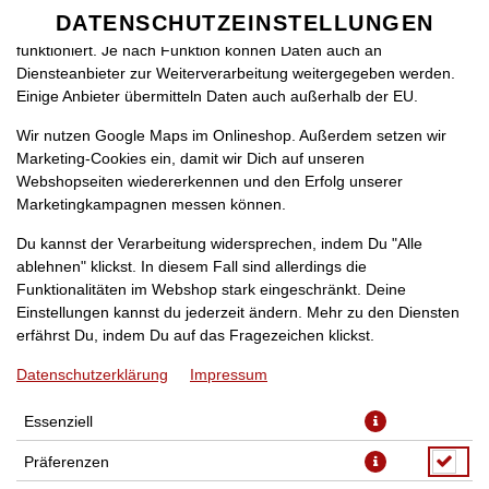
zu betreiben. Technisch essenzielle Cookies werden zwingend
DATENSCHUTZEINSTELLUNGEN
SPRACHE ÄNDERN
benötigt, damit bei Deinem Besuch unseres Webshops auch alles
DE
funktioniert. Je nach Funktion können Daten auch an
Diensteanbieter zur Weiterverarbeitung weitergegeben werden.
Einige Anbieter übermitteln Daten auch außerhalb der EU.
Wir nutzen Google Maps im Onlineshop. Außerdem setzen wir
Marketing-Cookies ein, damit wir Dich auf unseren
Webshopseiten wiedererkennen und den Erfolg unserer
Marketingkampagnen messen können.
VEGGIE POMMBOX
Du kannst der Verarbeitung widersprechen, indem Du "Alle
ablehnen" klickst. In diesem Fall sind allerdings die
Funktionalitäten im Webshop stark eingeschränkt. Deine
Einstellungen kannst du jederzeit ändern. Mehr zu den Diensten
erfährst Du, indem Du auf das Fragezeichen klickst.
Datenschutzerklärung
Impressum
Essenziell
Präferenzen