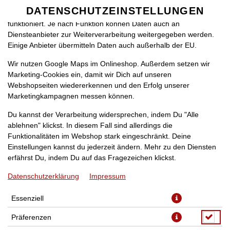
zu betreiben. Technisch essenzielle Cookies werden zwingend
DATENSCHUTZEINSTELLUNGEN
SPRACHE ÄNDERN
benötigt, damit bei Deinem Besuch unseres Webshops auch alles
DE
funktioniert. Je nach Funktion können Daten auch an
Diensteanbieter zur Weiterverarbeitung weitergegeben werden.
Einige Anbieter übermitteln Daten auch außerhalb der EU.
Wir nutzen Google Maps im Onlineshop. Außerdem setzen wir
Marketing-Cookies ein, damit wir Dich auf unseren
Webshopseiten wiedererkennen und den Erfolg unserer
Marketingkampagnen messen können.
CROQUE 27CM 9€
Du kannst der Verarbeitung widersprechen, indem Du "Alle
ablehnen" klickst. In diesem Fall sind allerdings die
Funktionalitäten im Webshop stark eingeschränkt. Deine
Einstellungen kannst du jederzeit ändern. Mehr zu den Diensten
erfährst Du, indem Du auf das Fragezeichen klickst.
Datenschutzerklärung
Impressum
Essenziell
Präferenzen