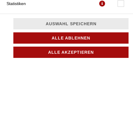
Statistiken
AUSWAHL SPEICHERN
ALLE ABLEHNEN
JETZT BESTELLEN
ALLE AKZEPTIEREN
© 2026
City Pizza & Döner in Bönningstedt
Impressum
Datenschutz
Datenschutzeinstellungen
Barrierefreiheit
AGB
Lieferdienstsoftware und Webshop von
SIDES