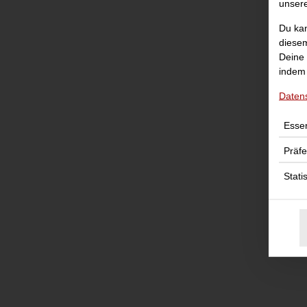
unser
Du kan
diesem
Deine 
indem 
Daten
Essen
Präf
Stati