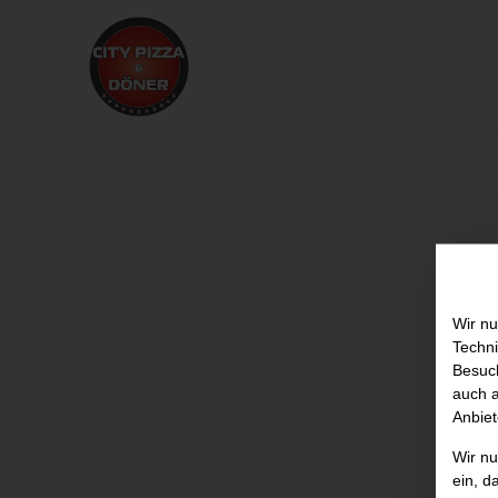
Wir nu
Techni
Besuch
auch a
Anbiet
Wir n
ein, d