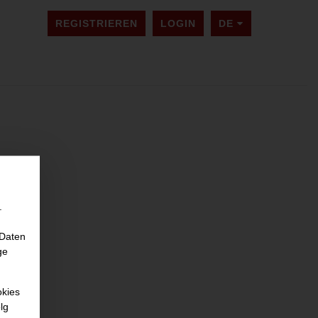
SPRACHE ÄNDER
REGISTRIEREN
LOGIN
DE
.
 Daten
ge
okies
lg