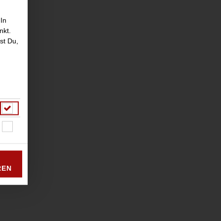
 In
nkt.
st Du,
REN