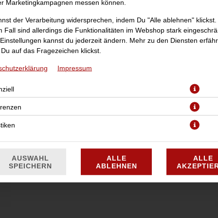
er Marketingkampagnen messen können.
nst der Verarbeitung widersprechen, indem Du "Alle ablehnen" klickst.
 Fall sind allerdings die Funktionalitäten im Webshop stark eingeschrä
Einstellungen kannst du jederzeit ändern. Mehr zu den Diensten erfähr
Du auf das Fragezeichen klickst.
schutzerklärung
Impressum
ziell
JETZT BESTELLEN
erenzen
stiken
AUSWAHL
ALLE
ALLE
SPEICHERN
ABLEHNEN
AKZEPTIE