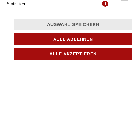
Statistiken
AUSWAHL SPEICHERN
ALLE ABLEHNEN
ALLE AKZEPTIEREN
JETZT BESTELLEN
© 2026
City Pizza & Döner in Bönningstedt
Impressum
Datenschutz
Datenschutzeinstellungen
Barrierefreiheit
AGB
Lieferdienstsoftware und Webshop von
SIDES