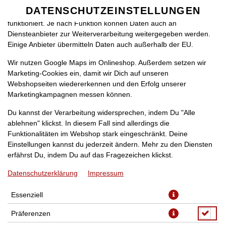
zu betreiben. Technisch essenzielle Cookies werden zwingend
DATENSCHUTZEINSTELLUNGEN
SPRACHE ÄNDERN
benötigt, damit bei Deinem Besuch unseres Webshops auch alles
DE
funktioniert. Je nach Funktion können Daten auch an
Diensteanbieter zur Weiterverarbeitung weitergegeben werden.
Einige Anbieter übermitteln Daten auch außerhalb der EU.
Wir nutzen Google Maps im Onlineshop. Außerdem setzen wir
Marketing-Cookies ein, damit wir Dich auf unseren
Webshopseiten wiedererkennen und den Erfolg unserer
Marketingkampagnen messen können.
SCHAFSKÄSE EXTRA
Du kannst der Verarbeitung widersprechen, indem Du "Alle
GEWÜNSCHT
ablehnen" klickst. In diesem Fall sind allerdings die
Funktionalitäten im Webshop stark eingeschränkt. Deine
Einstellungen kannst du jederzeit ändern. Mehr zu den Diensten
erfährst Du, indem Du auf das Fragezeichen klickst.
Datenschutzerklärung
Impressum
Essenziell
Präferenzen