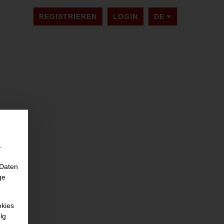
SPRACHE ÄNDER
REGISTRIEREN
LOGIN
DE
.
 Daten
ge
okies
lg