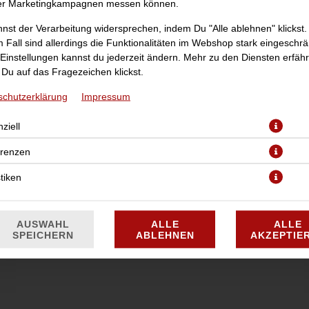
er Marketingkampagnen messen können.
nst der Verarbeitung widersprechen, indem Du "Alle ablehnen" klickst.
 Fall sind allerdings die Funktionalitäten im Webshop stark eingeschrä
Einstellungen kannst du jederzeit ändern. Mehr zu den Diensten erfähr
Du auf das Fragezeichen klickst.
schutzerklärung
Impressum
ziell
JETZT BESTELLEN
erenzen
stiken
AUSWAHL
ALLE
ALLE
SPEICHERN
ABLEHNEN
AKZEPTIE