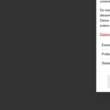
unser
Du kan
diesem
Deine 
indem 
Daten
Essen
Präf
Stati