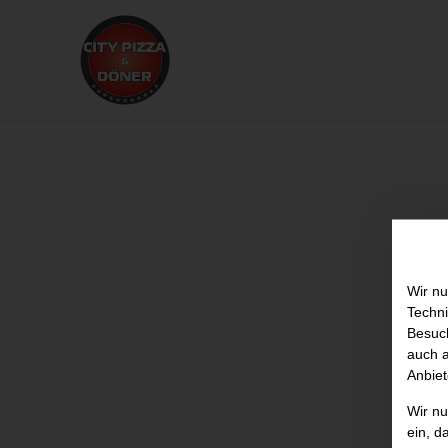
Wir nu
Techni
Besuch
auch a
Anbiet
Wir n
ein, d