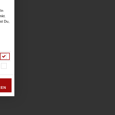
 In
nkt.
st Du,
REN