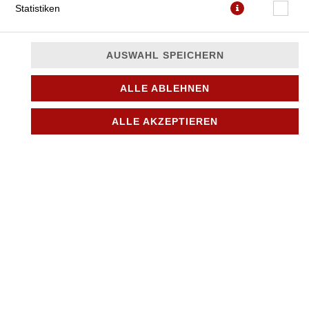
Statistiken
AUSWAHL SPEICHERN
ALLE ABLEHNEN
JETZT BESTELLEN
ALLE AKZEPTIEREN
© 2026
City Pizza & Döner in Bönningstedt
Impressum
Datenschutz
Datenschutzeinstellungen
Barrierefreiheit
AGB
Lieferdienstsoftware und Webshop von
SIDES