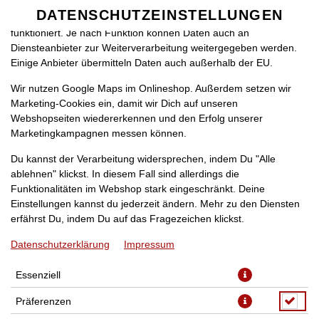
zu betreiben. Technisch essenzielle Cookies werden zwingend
DATENSCHUTZEINSTELLUNGEN
SPRACHE ÄNDERN
benötigt, damit bei Deinem Besuch unseres Webshops auch alles
DE
funktioniert. Je nach Funktion können Daten auch an
Diensteanbieter zur Weiterverarbeitung weitergegeben werden.
Einige Anbieter übermitteln Daten auch außerhalb der EU.
Wir nutzen Google Maps im Onlineshop. Außerdem setzen wir
Marketing-Cookies ein, damit wir Dich auf unseren
Webshopseiten wiedererkennen und den Erfolg unserer
Marketingkampagnen messen können.
FANTA [1]
Du kannst der Verarbeitung widersprechen, indem Du "Alle
ablehnen" klickst. In diesem Fall sind allerdings die
Funktionalitäten im Webshop stark eingeschränkt. Deine
Einstellungen kannst du jederzeit ändern. Mehr zu den Diensten
erfährst Du, indem Du auf das Fragezeichen klickst.
Datenschutzerklärung
Impressum
Essenziell
Präferenzen