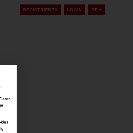
SPRACHE ÄNDER
REGISTRIEREN
LOGIN
DE
.
 Daten
ge
okies
lg