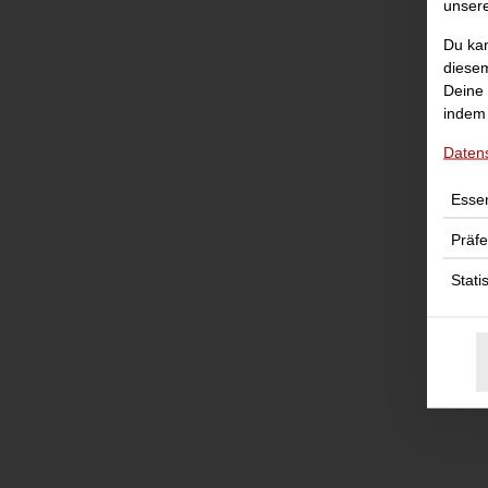
unser
Du kan
diesem
Deine 
indem 
Daten
Essen
Präf
Stati