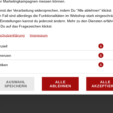
er Marketingkampagnen messen können.
nst der Verarbeitung widersprechen, indem Du "Alle ablehnen" klickst.
 Fall sind allerdings die Funktionalitäten im Webshop stark eingeschrä
Einstellungen kannst du jederzeit ändern. Mehr zu den Diensten erfähr
Du auf das Fragezeichen klickst.
schutzerklärung
Impressum
ziell
JETZT BESTELLEN
erenzen
stiken
AUSWAHL
ALLE
ALLE
SPEICHERN
ABLEHNEN
AKZEPTIE