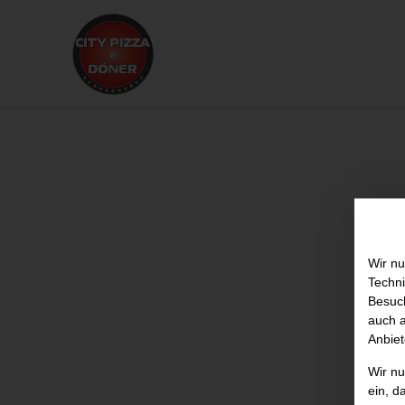
Wir nu
Techni
Besuch
auch a
Anbiet
Wir n
ein, d