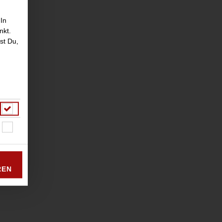
 In
nkt.
st Du,
REN