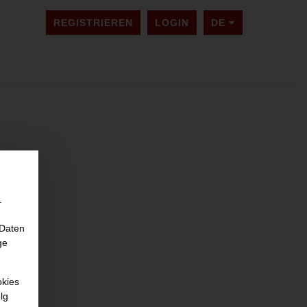
SPRACHE ÄNDER
REGISTRIEREN
LOGIN
DE
.
 Daten
ge
okies
lg