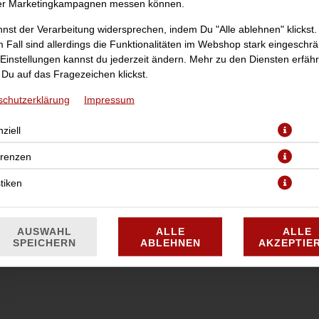
er Marketingkampagnen messen können.
nst der Verarbeitung widersprechen, indem Du "Alle ablehnen" klickst.
 Fall sind allerdings die Funktionalitäten im Webshop stark eingeschrä
Einstellungen kannst du jederzeit ändern. Mehr zu den Diensten erfähr
Du auf das Fragezeichen klickst.
schutzerklärung
Impressum
ziell
JETZT BESTELLEN
erenzen
stiken
AUSWAHL
ALLE
ALLE
SPEICHERN
ABLEHNEN
AKZEPTIE