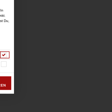
 In
nkt.
st Du,
REN