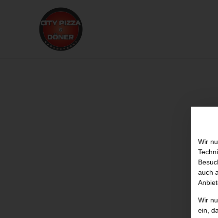
Wir nu
Techni
Besuch
auch a
Anbiet
Wir n
ein, d