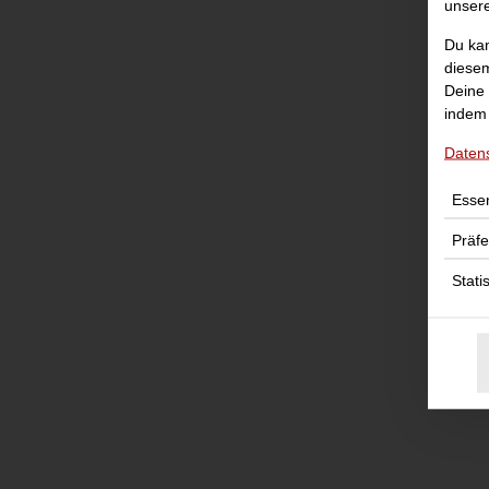
unser
Du kan
diesem
Deine 
indem 
Daten
Essen
Präf
Stati