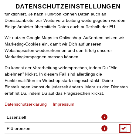
zu betreiben. Technisch essenzielle Cookies werden zwingend
DATENSCHUTZEINSTELLUNGEN
SPRACHE ÄNDERN
benötigt, damit bei Deinem Besuch unseres Webshops auch alles
DE
funktioniert. Je nach Funktion können Daten auch an
Diensteanbieter zur Weiterverarbeitung weitergegeben werden.
Einige Anbieter übermitteln Daten auch außerhalb der EU.
Wir nutzen Google Maps im Onlineshop. Außerdem setzen wir
Marketing-Cookies ein, damit wir Dich auf unseren
Webshopseiten wiedererkennen und den Erfolg unserer
Marketingkampagnen messen können.
KARTOFFEL-AUFLAUF 1
Du kannst der Verarbeitung widersprechen, indem Du "Alle
ablehnen" klickst. In diesem Fall sind allerdings die
Funktionalitäten im Webshop stark eingeschränkt. Deine
Einstellungen kannst du jederzeit ändern. Mehr zu den Diensten
erfährst Du, indem Du auf das Fragezeichen klickst.
Datenschutzerklärung
Impressum
Essenziell
Präferenzen