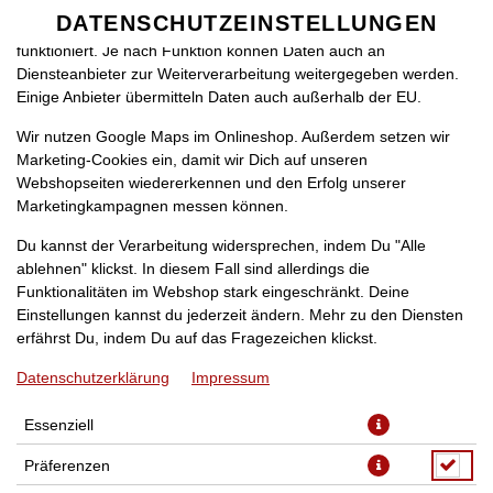
zu betreiben. Technisch essenzielle Cookies werden zwingend
DATENSCHUTZEINSTELLUNGEN
SPRACHE ÄNDERN
benötigt, damit bei Deinem Besuch unseres Webshops auch alles
DE
funktioniert. Je nach Funktion können Daten auch an
Diensteanbieter zur Weiterverarbeitung weitergegeben werden.
Einige Anbieter übermitteln Daten auch außerhalb der EU.
Wir nutzen Google Maps im Onlineshop. Außerdem setzen wir
Marketing-Cookies ein, damit wir Dich auf unseren
Webshopseiten wiedererkennen und den Erfolg unserer
Marketingkampagnen messen können.
HAMBURGER AUFLAUF
Du kannst der Verarbeitung widersprechen, indem Du "Alle
ablehnen" klickst. In diesem Fall sind allerdings die
Funktionalitäten im Webshop stark eingeschränkt. Deine
Einstellungen kannst du jederzeit ändern. Mehr zu den Diensten
erfährst Du, indem Du auf das Fragezeichen klickst.
Datenschutzerklärung
Impressum
Essenziell
Präferenzen