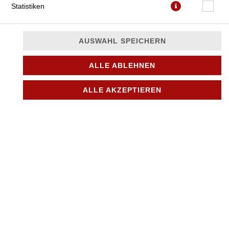
Statistiken
AUSWAHL SPEICHERN
ALLE ABLEHNEN
mit gemischtem Drehspießfleisch, Spinat und Gorgonzola in
Sahnesauce
ALLE AKZEPTIEREN
JETZT BESTELLEN
© 2026
City Pizza & Döner in Bönningstedt
Impressum
Datenschutz
Datenschutzeinstellungen
Barrierefreiheit
AGB
Lieferdienstsoftware und Webshop von
SIDES