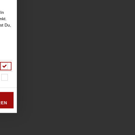
 In
nkt.
st Du,
REN