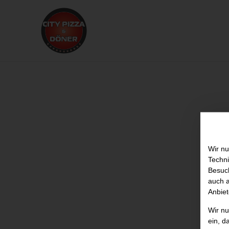
Wir nu
Techni
Besuch
auch a
Anbiet
Wir n
ein, d