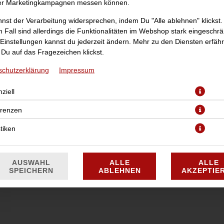
er Marketingkampagnen messen können.
nst der Verarbeitung widersprechen, indem Du "Alle ablehnen" klickst.
 Fall sind allerdings die Funktionalitäten im Webshop stark eingeschrä
Einstellungen kannst du jederzeit ändern. Mehr zu den Diensten erfähr
Du auf das Fragezeichen klickst.
schutzerklärung
Impressum
Croque mit Gorgonzola, Hirtenkäse, Mozarella und Goudakäse
ziell
JETZT BESTELLEN
erenzen
stiken
AUSWAHL
ALLE
ALLE
SPEICHERN
ABLEHNEN
AKZEPTIE