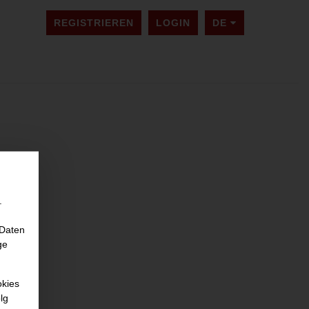
SPRACHE ÄNDER
REGISTRIEREN
LOGIN
DE
.
 Daten
ge
okies
lg