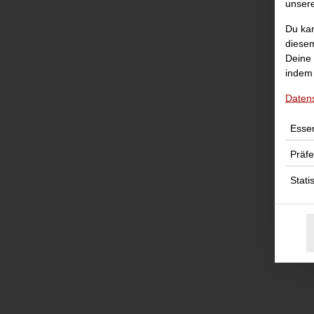
unser
Du kan
diesem
Deine 
indem 
Daten
Essen
Präf
Stati