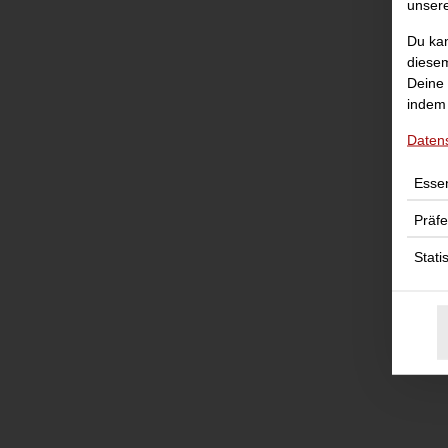
unser
Du kan
diesem
Deine 
indem 
Daten
Essen
Präf
Stati