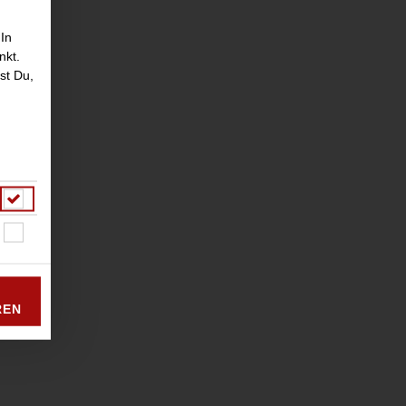
 In
nkt.
st Du,
REN