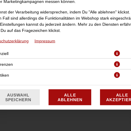
er Marketingkampagnen messen können.
nst der Verarbeitung widersprechen, indem Du "Alle ablehnen" klickst.
 Fall sind allerdings die Funktionalitäten im Webshop stark eingeschrä
Einstellungen kannst du jederzeit ändern. Mehr zu den Diensten erfähr
Du auf das Fragezeichen klickst.
schutzerklärung
Impressum
mit Champignons in Sahnesauce
ziell
JETZT BESTELLEN
erenzen
stiken
AUSWAHL
ALLE
ALLE
SPEICHERN
ABLEHNEN
AKZEPTIE