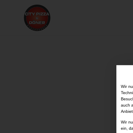
Wir nu
Techni
Besuch
auch a
Anbiet
Wir n
ein, d