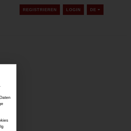
SPRACHE ÄNDER
REGISTRIEREN
LOGIN
DE
.
 Daten
ge
okies
lg