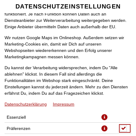
zu betreiben. Technisch essenzielle Cookies werden zwingend
DATENSCHUTZEINSTELLUNGEN
SPRACHE ÄNDERN
benötigt, damit bei Deinem Besuch unseres Webshops auch alles
DE
funktioniert. Je nach Funktion können Daten auch an
Diensteanbieter zur Weiterverarbeitung weitergegeben werden.
Einige Anbieter übermitteln Daten auch außerhalb der EU.
Wir nutzen Google Maps im Onlineshop. Außerdem setzen wir
Marketing-Cookies ein, damit wir Dich auf unseren
Webshopseiten wiedererkennen und den Erfolg unserer
Marketingkampagnen messen können.
104 CRISPY SALAT
Du kannst der Verarbeitung widersprechen, indem Du "Alle
ablehnen" klickst. In diesem Fall sind allerdings die
Funktionalitäten im Webshop stark eingeschränkt. Deine
Einstellungen kannst du jederzeit ändern. Mehr zu den Diensten
erfährst Du, indem Du auf das Fragezeichen klickst.
Datenschutzerklärung
Impressum
Essenziell
Präferenzen