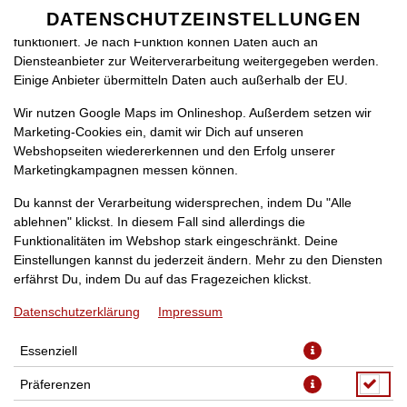
zu betreiben. Technisch essenzielle Cookies werden zwingend
DATENSCHUTZEINSTELLUNGEN
SPRACHE ÄNDERN
benötigt, damit bei Deinem Besuch unseres Webshops auch alles
DE
funktioniert. Je nach Funktion können Daten auch an
Diensteanbieter zur Weiterverarbeitung weitergegeben werden.
Einige Anbieter übermitteln Daten auch außerhalb der EU.
Wir nutzen Google Maps im Onlineshop. Außerdem setzen wir
Marketing-Cookies ein, damit wir Dich auf unseren
Webshopseiten wiedererkennen und den Erfolg unserer
Marketingkampagnen messen können.
PIZZA GARNELEN XL
Du kannst der Verarbeitung widersprechen, indem Du "Alle
ablehnen" klickst. In diesem Fall sind allerdings die
Funktionalitäten im Webshop stark eingeschränkt. Deine
Einstellungen kannst du jederzeit ändern. Mehr zu den Diensten
erfährst Du, indem Du auf das Fragezeichen klickst.
Datenschutzerklärung
Impressum
Essenziell
Präferenzen