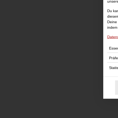
unser
Du kan
diesem
Deine 
indem 
Daten
mit
Essen
Präf
Stati