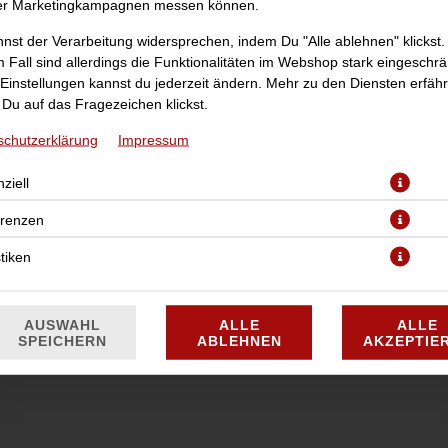
er Marketingkampagnen messen können.
nst der Verarbeitung widersprechen, indem Du "Alle ablehnen" klickst.
 Fall sind allerdings die Funktionalitäten im Webshop stark eingeschrä
Einstellungen kannst du jederzeit ändern. Mehr zu den Diensten erfähr
Du auf das Fragezeichen klickst.
schutzerklärung
Impressum
 Hähnchen-Drehspießfleisch, Broccoli, Hirtenkäse und Sweet-Chili-Sau
ziell
JETZT BESTELLEN
erenzen
stiken
AUSWAHL
ALLE
ALLE
SPEICHERN
ABLEHNEN
AKZEPTIE