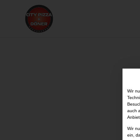
Wir nu
Techni
Besuch
auch a
Anbiet
Wir n
ein, d