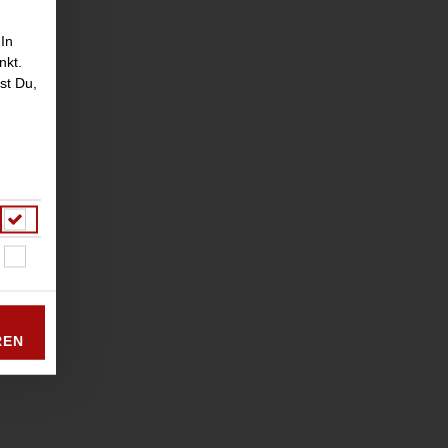
 In
nkt.
st Du,
ce
REN