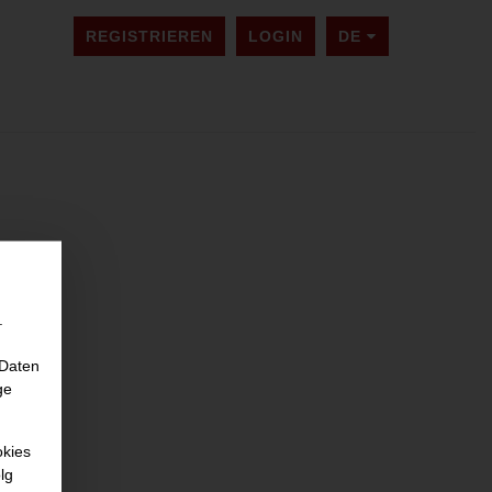
SPRACHE ÄNDER
REGISTRIEREN
LOGIN
DE
.
 Daten
ge
okies
lg