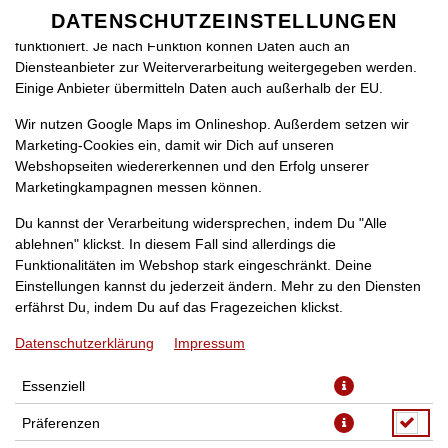
zu betreiben. Technisch essenzielle Cookies werden zwingend
DATENSCHUTZEINSTELLUNGEN
SPRACHE ÄNDERN
benötigt, damit bei Deinem Besuch unseres Webshops auch alles
DE
funktioniert. Je nach Funktion können Daten auch an
Diensteanbieter zur Weiterverarbeitung weitergegeben werden.
Einige Anbieter übermitteln Daten auch außerhalb der EU.
Wir nutzen Google Maps im Onlineshop. Außerdem setzen wir
Marketing-Cookies ein, damit wir Dich auf unseren
Webshopseiten wiedererkennen und den Erfolg unserer
Marketingkampagnen messen können.
28M CHICKEN MEISTER
Du kannst der Verarbeitung widersprechen, indem Du "Alle
ablehnen" klickst. In diesem Fall sind allerdings die
Funktionalitäten im Webshop stark eingeschränkt. Deine
Einstellungen kannst du jederzeit ändern. Mehr zu den Diensten
erfährst Du, indem Du auf das Fragezeichen klickst.
Datenschutzerklärung
Impressum
Essenziell
Präferenzen