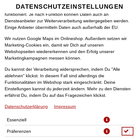
zu betreiben. Technisch essenzielle Cookies werden zwingend
DATENSCHUTZEINSTELLUNGEN
SPRACHE ÄNDERN
benötigt, damit bei Deinem Besuch unseres Webshops auch alles
DE
funktioniert. Je nach Funktion können Daten auch an
Diensteanbieter zur Weiterverarbeitung weitergegeben werden.
Einige Anbieter übermitteln Daten auch außerhalb der EU.
Wir nutzen Google Maps im Onlineshop. Außerdem setzen wir
Marketing-Cookies ein, damit wir Dich auf unseren
Webshopseiten wiedererkennen und den Erfolg unserer
Marketingkampagnen messen können.
(15M) PIZZA HAWAII
Du kannst der Verarbeitung widersprechen, indem Du "Alle
ablehnen" klickst. In diesem Fall sind allerdings die
Funktionalitäten im Webshop stark eingeschränkt. Deine
Einstellungen kannst du jederzeit ändern. Mehr zu den Diensten
erfährst Du, indem Du auf das Fragezeichen klickst.
Datenschutzerklärung
Impressum
Essenziell
Präferenzen