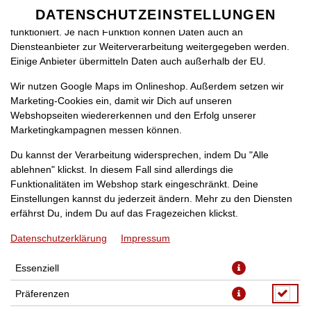
zu betreiben. Technisch essenzielle Cookies werden zwingend
DATENSCHUTZEINSTELLUNGEN
SPRACHE ÄNDERN
benötigt, damit bei Deinem Besuch unseres Webshops auch alles
DE
funktioniert. Je nach Funktion können Daten auch an
Diensteanbieter zur Weiterverarbeitung weitergegeben werden.
Einige Anbieter übermitteln Daten auch außerhalb der EU.
Wir nutzen Google Maps im Onlineshop. Außerdem setzen wir
Marketing-Cookies ein, damit wir Dich auf unseren
Webshopseiten wiedererkennen und den Erfolg unserer
Marketingkampagnen messen können.
31K PIZZA SIENA
Du kannst der Verarbeitung widersprechen, indem Du "Alle
ablehnen" klickst. In diesem Fall sind allerdings die
Funktionalitäten im Webshop stark eingeschränkt. Deine
Einstellungen kannst du jederzeit ändern. Mehr zu den Diensten
erfährst Du, indem Du auf das Fragezeichen klickst.
Datenschutzerklärung
Impressum
Essenziell
Präferenzen