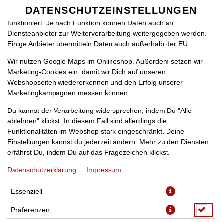
zu betreiben. Technisch essenzielle Cookies werden zwingend
DATENSCHUTZEINSTELLUNGEN
SPRACHE ÄNDERN
benötigt, damit bei Deinem Besuch unseres Webshops auch alles
DE
funktioniert. Je nach Funktion können Daten auch an
Diensteanbieter zur Weiterverarbeitung weitergegeben werden.
Einige Anbieter übermitteln Daten auch außerhalb der EU.
Wir nutzen Google Maps im Onlineshop. Außerdem setzen wir
Marketing-Cookies ein, damit wir Dich auf unseren
Webshopseiten wiedererkennen und den Erfolg unserer
Marketingkampagnen messen können.
(23K) PIZZA CHEF
Du kannst der Verarbeitung widersprechen, indem Du "Alle
ablehnen" klickst. In diesem Fall sind allerdings die
Funktionalitäten im Webshop stark eingeschränkt. Deine
Einstellungen kannst du jederzeit ändern. Mehr zu den Diensten
erfährst Du, indem Du auf das Fragezeichen klickst.
Datenschutzerklärung
Impressum
Essenziell
Präferenzen