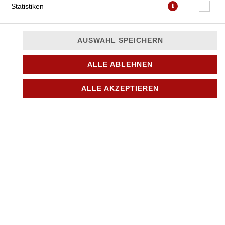
Statistiken
AUSWAHL SPEICHERN
ALLE ABLEHNEN
mit Hähnchen-Drehspießfleisch, Broccoli, Hirtenkäse und
Sweet-Chili-Sauce
ALLE AKZEPTIEREN
JETZT BESTELLEN
© 2026
City Pizza & Döner in Bönningstedt
Impressum
Datenschutz
Datenschutzeinstellungen
Barrierefreiheit
AGB
Lieferdienstsoftware und Webshop von
SIDES