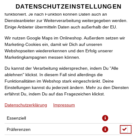
zu betreiben. Technisch essenzielle Cookies werden zwingend
DATENSCHUTZEINSTELLUNGEN
SPRACHE ÄNDERN
benötigt, damit bei Deinem Besuch unseres Webshops auch alles
DE
funktioniert. Je nach Funktion können Daten auch an
Diensteanbieter zur Weiterverarbeitung weitergegeben werden.
Einige Anbieter übermitteln Daten auch außerhalb der EU.
Wir nutzen Google Maps im Onlineshop. Außerdem setzen wir
Marketing-Cookies ein, damit wir Dich auf unseren
Webshopseiten wiedererkennen und den Erfolg unserer
Marketingkampagnen messen können.
(16K) PIZZA MALIK
Du kannst der Verarbeitung widersprechen, indem Du "Alle
ablehnen" klickst. In diesem Fall sind allerdings die
Funktionalitäten im Webshop stark eingeschränkt. Deine
Einstellungen kannst du jederzeit ändern. Mehr zu den Diensten
erfährst Du, indem Du auf das Fragezeichen klickst.
Datenschutzerklärung
Impressum
Essenziell
Präferenzen