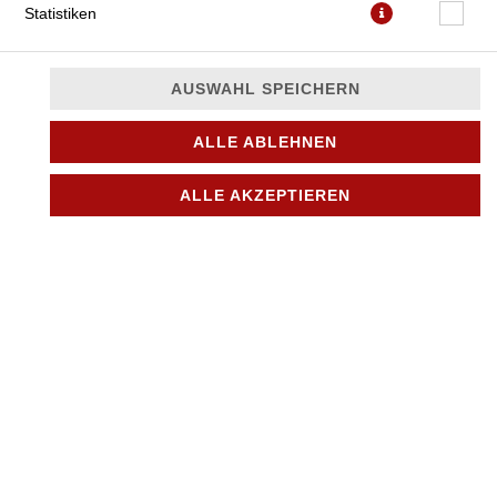
Statistiken
AUSWAHL SPEICHERN
ALLE ABLEHNEN
mit Thunfisch, milder Peperoni, frischem Knoblauch und
Zwiebeln
ALLE AKZEPTIEREN
JETZT BESTELLEN
© 2026
City Pizza & Döner in Bönningstedt
Impressum
Datenschutz
Datenschutzeinstellungen
Barrierefreiheit
AGB
Lieferdienstsoftware und Webshop von
SIDES