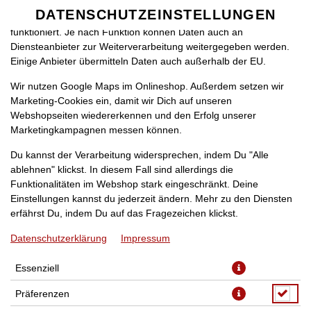
zu betreiben. Technisch essenzielle Cookies werden zwingend
DATENSCHUTZEINSTELLUNGEN
SPRACHE ÄNDERN
benötigt, damit bei Deinem Besuch unseres Webshops auch alles
DE
funktioniert. Je nach Funktion können Daten auch an
Diensteanbieter zur Weiterverarbeitung weitergegeben werden.
Einige Anbieter übermitteln Daten auch außerhalb der EU.
Wir nutzen Google Maps im Onlineshop. Außerdem setzen wir
Marketing-Cookies ein, damit wir Dich auf unseren
Webshopseiten wiedererkennen und den Erfolg unserer
Marketingkampagnen messen können.
(13K) PIZZA TONNO
Du kannst der Verarbeitung widersprechen, indem Du "Alle
ablehnen" klickst. In diesem Fall sind allerdings die
Funktionalitäten im Webshop stark eingeschränkt. Deine
Einstellungen kannst du jederzeit ändern. Mehr zu den Diensten
erfährst Du, indem Du auf das Fragezeichen klickst.
Datenschutzerklärung
Impressum
Essenziell
Präferenzen